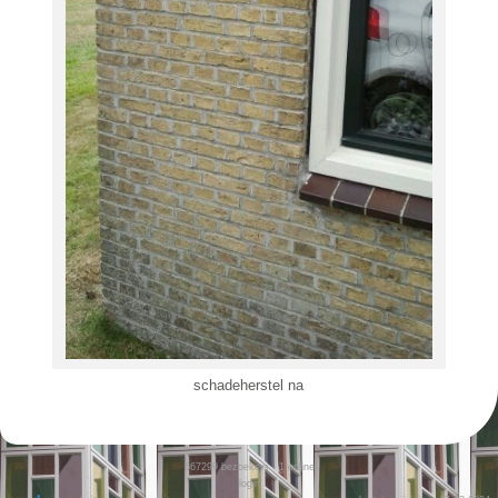
schadeherstel na
667299
bezoekers - 1 online
login