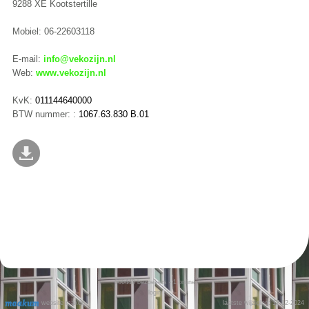
9288 XE Kootstertille
Mobiel: 06-22603118
E-mail:
info@vekozijn.nl
Web:
www.vekozijn.nl
KvK:
011144640000
BTW nummer: :
1067.63.830 B.01
666440
bezoekers - 1 online
login
website maken
laatste wijziging: 17-12-2024